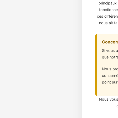
principaux 
fonctionne
ces différe
nous ait f
Concer
Si vous 
que notr
Nous proc
concerné 
point su
Nous vous 